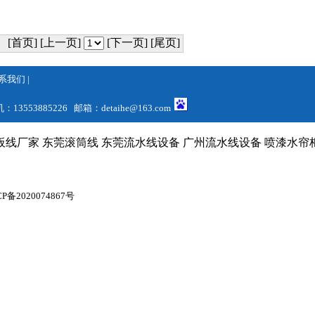
[首页] [上一页]
[下一页] [尾页]
系我们
|
13553885226 邮箱：
detaihe@163.com
板线厂家
东莞滚筒线
东莞流水线设备
广州流水线设备
喷漆水帘
CP备2020074867号