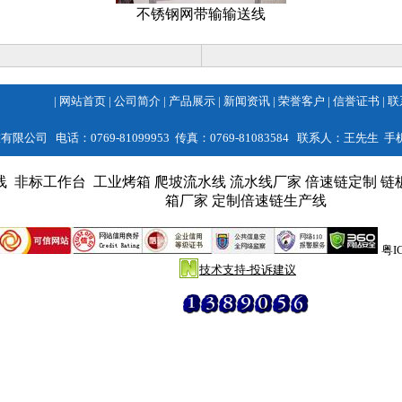
不锈钢网带输输送线
|
网站首页
|
公司简介
|
产品展示
|
新闻资讯
|
荣誉客户
|
信誉证书
|
联
 电话：0769-81099953 传真：0769-81083584 联系人：王先生 手机：
线
非标工作台
工业烤箱
爬坡流水线
流水线厂家
倍速链定制
链
箱厂家
定制倍速链生产线
粤I
技术支持-投诉建议