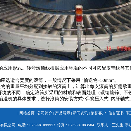
的应用形式。转弯滚筒线根据应用环境的不同可搭配皮带线等其
选适合宽度的滚筒，一般情况下采用 “输送物+50mm”。
送物的重量平均分配到接触的滚筒上，计算出每支滚筒的所需承
送环境的不同，确定滚筒所采用的材质和表面处理（碳钢镀锌、不
输送机的具体要求，选择滚筒的安装方式: 弹簧压入式, 内牙轴式,
|
网站首页
|
公司简介
|
产品展示
|
新闻资讯
|
荣誉客户
|
信誉证书
|
联
 电话：0769-81099953 传真：0769-81083584 联系人：王先生 手机：