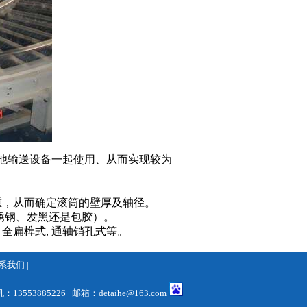
他输送设备一起使用、从而实现较为
重，从而确定滚筒的壁厚及轴径。
锈钢、发黑还是包胶）。
 全扁榫式, 通轴销孔式等。
系我们
|
13553885226 邮箱：
detaihe@163.com