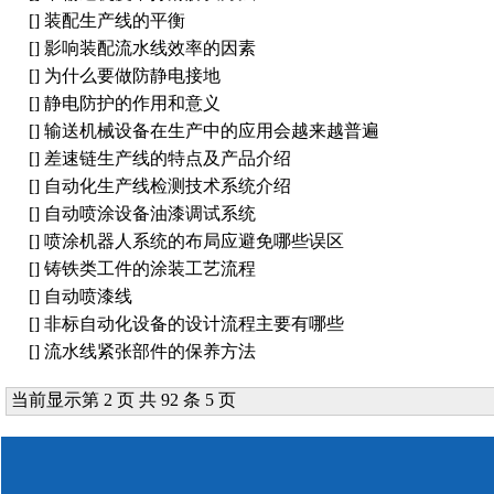
[]
装配生产线的平衡
[]
影响装配流水线效率的因素
[]
为什么要做防静电接地
[]
静电防护的作用和意义
[]
输送机械设备在生产中的应用会越来越普遍
[]
差速链生产线的特点及产品介绍
[]
自动化生产线检测技术系统介绍
[]
自动喷涂设备油漆调试系统
[]
喷涂机器人系统的布局应避免哪些误区
[]
铸铁类工件的涂装工艺流程
[]
自动喷漆线
[]
非标自动化设备的设计流程主要有哪些
[]
流水线紧张部件的保养方法
当前显示第 2 页 共 92 条 5 页