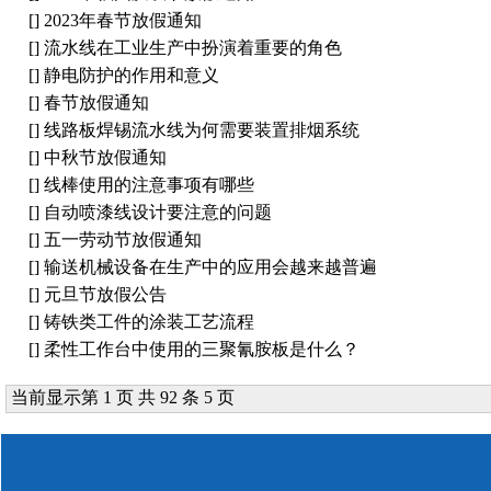
[]
2023年春节放假通知
[]
流水线在工业生产中扮演着重要的角色
[]
静电防护的作用和意义
[]
春节放假通知
[]
线路板焊锡流水线为何需要装置排烟系统
[]
中秋节放假通知
[]
线棒使用的注意事项有哪些
[]
自动喷漆线设计要注意的问题
[]
五一劳动节放假通知
[]
输送机械设备在生产中的应用会越来越普遍
[]
元旦节放假公告
[]
铸铁类工件的涂装工艺流程
[]
柔性工作台中使用的三聚氰胺板是什么？
当前显示第 1 页 共 92 条 5 页